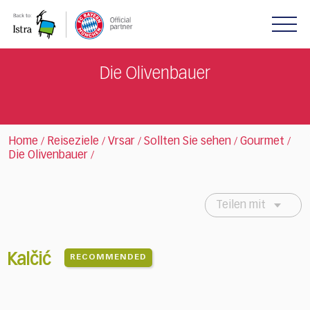
Please
note:
This
website
includes
Die Olivenbauer
an
accessibility
system.
Home
Reiseziele
Vrsar
Sollten Sie sehen
Gourmet
/
/
/
/
/
Die Olivenbauer
/
Teilen mit
Kalčić
RECOMMENDED