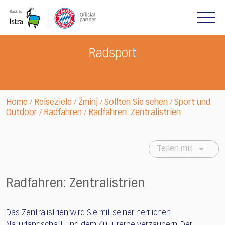
Please
note:
This
website
includes
Radsport
an
accessibility
system.
Home
Reiseziele
Žminj
Sollten Sie sehen
Sport und
/
/
/
/
Outdoor
Radfahren
Radfahren: Zentralistrien
/
/
Teilen mit
Radfahren: Zentralistrien
Das Zentralistrien wird Sie mit seiner herrlichen