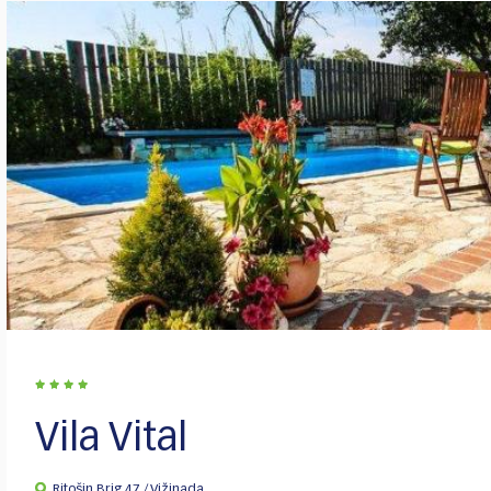
Vila Vital
Ritošin Brig 47 / Vižinada