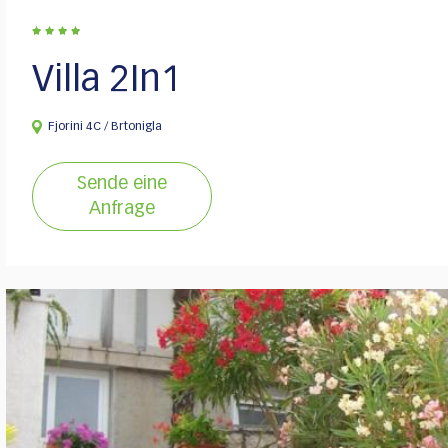
Villa 2In1
Fjorini 4C / Brtonigla
Sende eine
Anfrage