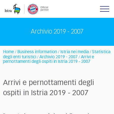
Please
note:
This
website
includes
Archivio 2019 - 2007
an
accessibility
system.
Home
Business information
Istria nei media
Statistica
/
/
/
degli enti turistici
Archivio 2019 - 2007
Arrivi e
/
/
pernottamenti degli ospiti in Istria 2019 - 2007
Arrivi e pernottamenti degli
ospiti in Istria 2019 - 2007