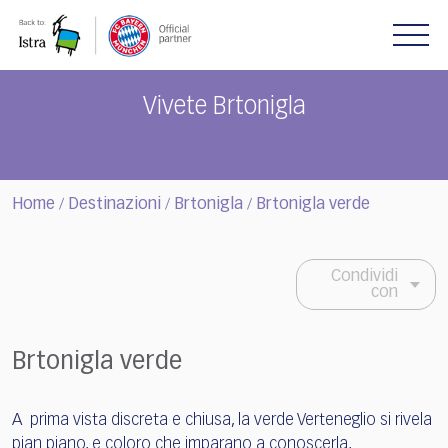
Please
note:
This
website
includes
Vivete Brtonigla
an
accessibility
system.
Home
Destinazioni
Brtonigla
Brtonigla verde
/
/
/
Condividi
con
Brtonigla verde
A prima vista discreta e chiusa, la verde Verteneglio si rivela
pian piano, e coloro che imparano a conoscerla,