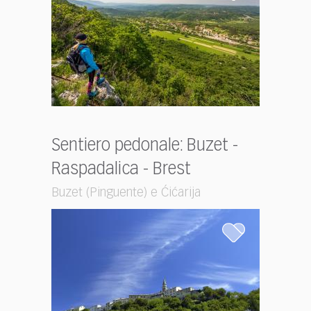
Sentiero pedonale: Buzet -
Raspadalica - Brest
Buzet (Pinguente) e Ćićarija