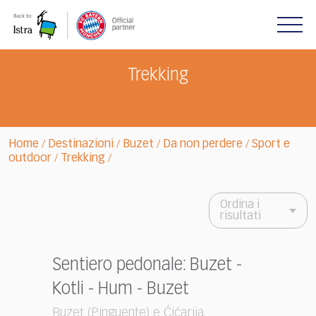
Please
note:
This
website
includes
Trekking
an
accessibility
system.
Home
Destinazioni
Buzet
Da non perdere
Sport e
/
/
/
/
outdoor
Trekking
/
/
Ordina i
risultati
Sentiero pedonale: Buzet -
Kotli - Hum - Buzet
Buzet (Pinguente) e Ćićarija