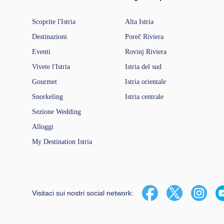
Scoprite l'Istria
Alta Istria
Destinazioni
Poreč Riviera
Eventi
Rovinj Riviera
Vivete l'Istria
Istria del sud
Gourmet
Istria orientale
Snorkeling
Istria centrale
Sezione Wedding
Alloggi
My Destination Istria
Visitaci sui nostri social network: