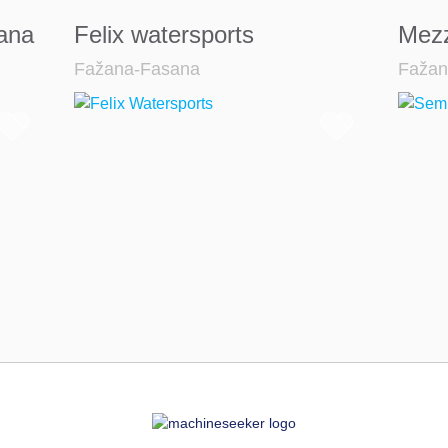
ana
Felix watersports
Mezz
Fažana-Fasana
Fažan