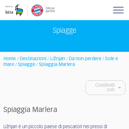
Please
note:
This
website
includes
Spiagge
an
accessibility
system.
Home
Destinazioni
Ližnjan
Da non perdere
Sole e
/
/
/
/
mare
Spiagge
Spiaggia Marlera
/
/
Condividi
con
Spiaggia Marlera
Ližnjan è un piccolo paese di pescatori nei pressi di