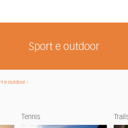
Sport e outdoor
rt e outdoor
/
Tennis
Trail