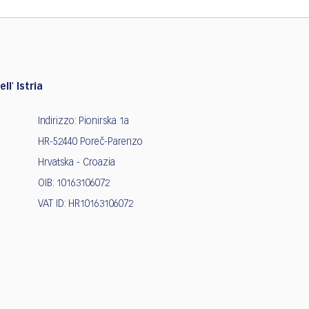
ll' Istria
Indirizzo: Pionirska 1a
HR-52440 Poreč-Parenzo
Hrvatska - Croazia
OIB: 10163106072
VAT ID: HR10163106072