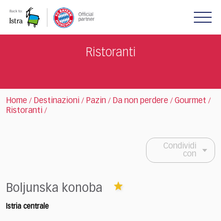
Please
note:
This
website
includes
Ristoranti
an
accessibility
system.
Home
Destinazioni
Pazin
Da non perdere
Gourmet
/
/
/
/
/
Ristoranti
/
Condividi
con
Boljunska konoba
Istria centrale