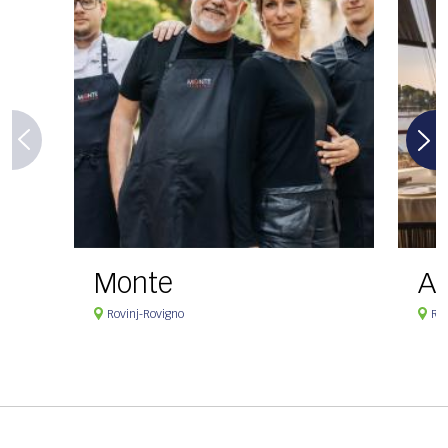
Monte
Ag
Rovinj-Rovigno
Rov