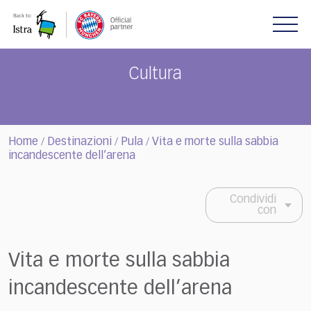
Please
note:
This
website
includes
Cultura
an
accessibility
system.
Home
Destinazioni
Pula
Vita e morte sulla sabbia
/
/
/
incandescente dell’arena
Condividi
con
Vita e morte sulla sabbia
incandescente dell’arena