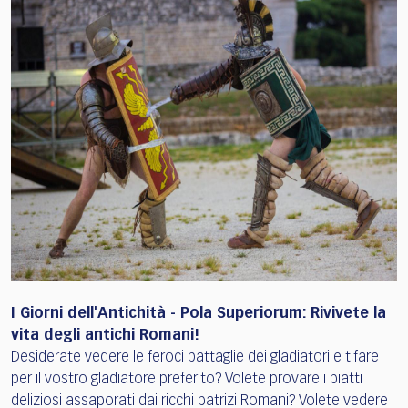
I Giorni dell'Antichità - Pola Superiorum: Rivivete la
vita degli antichi Romani!
Desiderate vedere le feroci battaglie dei gladiatori e tifare
per il vostro gladiatore preferito? Volete provare i piatti
deliziosi assaporati dai ricchi patrizi Romani? Volete vedere