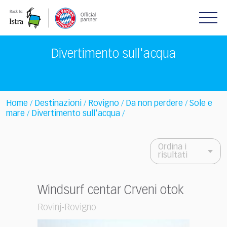
Please
note:
This
website
includes
Divertimento sull'acqua
an
accessibility
system.
Home
Destinazioni
Rovigno
Da non perdere
Sole e
/
/
/
/
mare
Divertimento sull'acqua
/
/
Ordina i
risultati
Windsurf centar Crveni otok
Rovinj-Rovigno