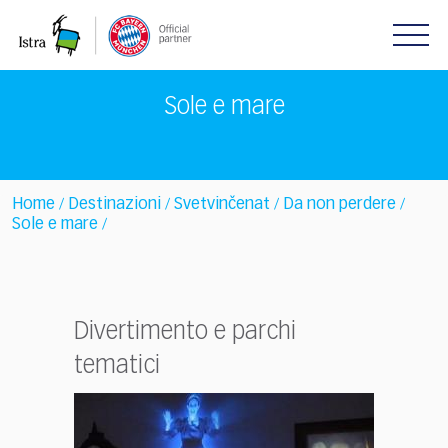
Please
note:
This
website
includes
Sole e mare
an
accessibility
system.
Home
Destinazioni
Svetvinčenat
Da non perdere
/
/
/
/
Sole e mare
/
Divertimento e parchi
tematici