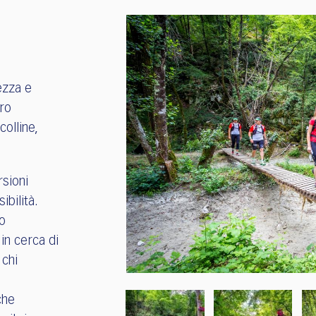
lezza e
oro
colline,
rsioni
ibilità.
ro
 in cerca di
 chi
che