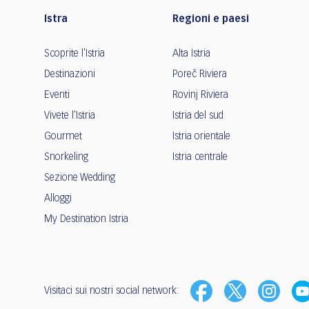
Istra
Regioni e paesi
Scoprite l'Istria
Alta Istria
Destinazioni
Poreč Riviera
Eventi
Rovinj Riviera
Vivete l'Istria
Istria del sud
Gourmet
Istria orientale
Snorkeling
Istria centrale
Sezione Wedding
Alloggi
My Destination Istria
Visitaci sui nostri social network: