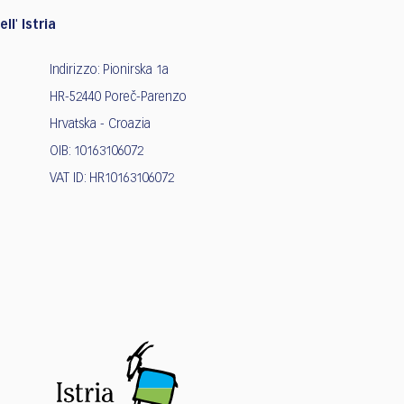
ll' Istria
Indirizzo: Pionirska 1a
HR-52440 Poreč-Parenzo
Hrvatska - Croazia
OIB: 10163106072
VAT ID: HR10163106072