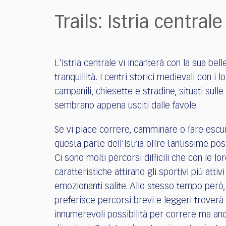
who
are
Trails: Istria centrale
using
a
screen
reader;
L'Istria centrale vi incanterà con la sua bel
Press
tranquillità. I centri storici medievali con i l
Control-
campanili, chiesette e stradine, situati sulle 
F10
to
sembrano appena usciti dalle favole.
open
an
Se vi piace correre, camminare o fare escu
accessibility
questa parte dell'Istria offre tantissime poss
menu.
Ci sono molti percorsi difficili che con le lo
caratteristiche attirano gli sportivi più attivi
emozionanti salite. Allo stesso tempo però,
preferisce percorsi brevi e leggeri troverà
innumerevoli possibilità per correre ma an