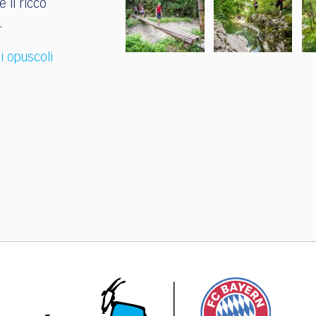
 il ricco
.
li opuscoli