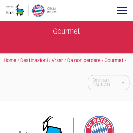
Please
note:
This
website
includes
Gourmet
an
accessibility
system.
Home
Destinazioni
Vrsar
Da non perdere
Gourmet
/
/
/
/
/
Ordina i
risultati