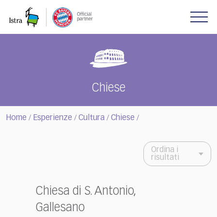
Please
note:
This
website
includes
an
accessibility
system.
Chiese
Home
Esperienze
Cultura
Chiese
/
/
/
/
Ordina i
risultati
Chiesa di S. Antonio,
Gallesano