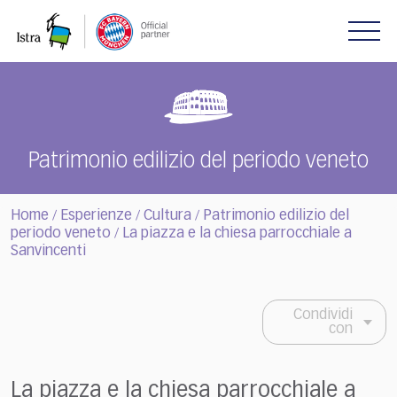
Please
note:
This
website
includes
an
accessibility
system.
Patrimonio edilizio del periodo veneto
Home
Esperienze
Cultura
Patrimonio edilizio del
/
/
/
periodo veneto
La piazza e la chiesa parrocchiale a
/
Sanvincenti
Condividi
con
La piazza e la chiesa parrocchiale a