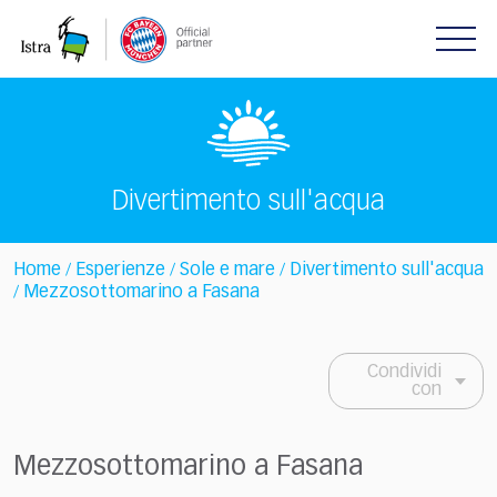
Please
note:
This
website
includes
an
accessibility
system.
Divertimento sull'acqua
Home
Esperienze
Sole e mare
Divertimento sull'acqua
/
/
/
Mezzosottomarino a Fasana
/
Condividi
con
Mezzosottomarino a Fasana