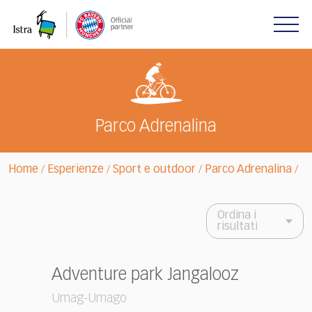
Please
note:
This
website
includes
an
accessibility
system.
Parco Adrenalina
Home
Esperienze
Sport e outdoor
Parco Adrenalina
/
/
/
/
Ordina i
risultati
Adventure park Jangalooz
Umag-Umago