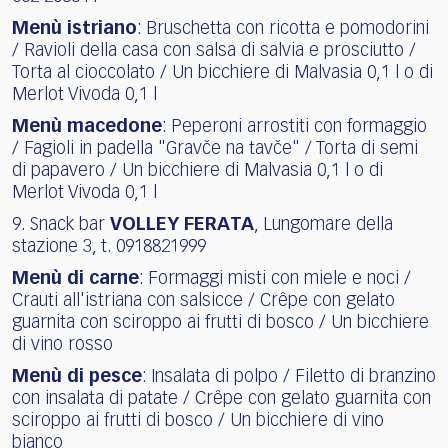
Menù istriano
: Bruschetta con ricotta e pomodorini
/ Ravioli della casa con salsa di salvia e prosciutto /
Torta al cioccolato / Un bicchiere di Malvasia 0,1 l o di
Merlot Vivoda 0,1 l
Menù macedone
: Peperoni arrostiti con formaggio
/ Fagioli in padella "Gravče na tavče" / Torta di semi
di papavero / Un bicchiere di Malvasia 0,1 l o di
Merlot Vivoda 0,1 l
9. Snack bar
VOLLEY FERATA
, Lungomare della
stazione 3, t. 0918821999
Menù di carne
: Formaggi misti con miele e noci /
Crauti all'istriana con salsicce / Crêpe con gelato
guarnita con sciroppo ai frutti di bosco / Un bicchiere
di vino rosso
Menù di pesce
: Insalata di polpo / Filetto di branzino
con insalata di patate / Crêpe con gelato guarnita con
sciroppo ai frutti di bosco / Un bicchiere di vino
bianco