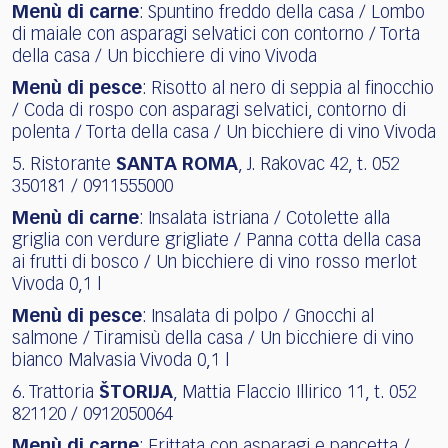
Menù di carne
: Spuntino freddo della casa / Lombo
di maiale con asparagi selvatici con contorno / Torta
della casa / Un bicchiere di vino Vivoda
Menù di pesce
: Risotto al nero di seppia al finocchio
/ Coda di rospo con asparagi selvatici, contorno di
polenta / Torta della casa / Un bicchiere di vino Vivoda
5. Ristorante
SANTA ROMA
, J. Rakovac 42, t. 052
350181 / 0911555000
Menù di carne
: Insalata istriana / Cotolette alla
griglia con verdure grigliate / Panna cotta della casa
ai frutti di bosco / Un bicchiere di vino rosso merlot
Vivoda 0,1 l
Menù di pesce
: Insalata di polpo / Gnocchi al
salmone / Tiramisù della casa / Un bicchiere di vino
bianco Malvasia Vivoda 0,1 l
6. Trattoria
ŠTORIJA
, Mattia Flaccio Illirico 11, t. 052
821120 / 0912050064
Menù di carne
: Frittata con asparagi e pancetta /