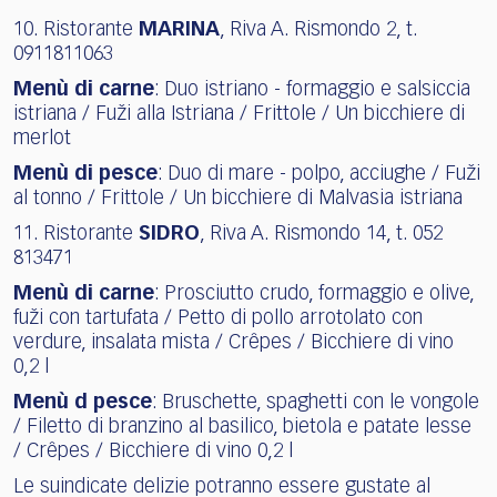
10. Ristorante
MARINA
, Riva A. Rismondo 2, t.
0911811063
Menù di carne
: Duo istriano - formaggio e salsiccia
istriana / Fuži alla Istriana / Frittole / Un bicchiere di
merlot
Menù di pesce
: Duo di mare - polpo, acciughe / Fuži
al tonno / Frittole / Un bicchiere di Malvasia istriana
11. Ristorante
SIDRO
, Riva A. Rismondo 14, t. 052
813471
Menù di carne
: Prosciutto crudo, formaggio e olive,
fuži con tartufata / Petto di pollo arrotolato con
verdure, insalata mista / Crêpes / Bicchiere di vino
0,2 l
Menù d pesce
: Bruschette, spaghetti con le vongole
/ Filetto di branzino al basilico, bietola e patate lesse
/ Crêpes / Bicchiere di vino 0,2 l
Le suindicate delizie potranno essere gustate al