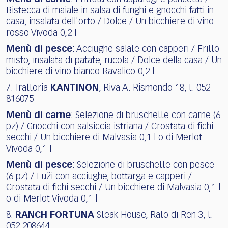
Bistecca di maiale in salsa di funghi e gnocchi fatti in
casa, insalata dell'orto / Dolce / Un bicchiere di vino
rosso Vivoda 0,2 l
Menù di pesce
: Acciughe salate con capperi / Fritto
misto, insalata di patate, rucola / Dolce della casa / Un
bicchiere di vino bianco Ravalico 0,2 l
7. Trattoria
KANTINON
, Riva A. Rismondo 18, t. 052
816075
Menù di carne
: Selezione di bruschette con carne (6
pz) / Gnocchi con salsiccia istriana / Crostata di fichi
secchi / Un bicchiere di Malvasia 0,1 l o di Merlot
Vivoda 0,1 l
Menù di pesce
: Selezione di bruschette con pesce
(6 pz) / Fuži con acciughe, bottarga e capperi /
Crostata di fichi secchi / Un bicchiere di Malvasia 0,1 l
o di Merlot Vivoda 0,1 l
8.
RANCH FORTUNA
Steak House, Rato di Ren 3, t.
052 208644