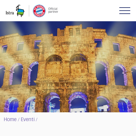
Please
note:
This
website
includes
an
accessibility
system.
Home
Eventi
/
/