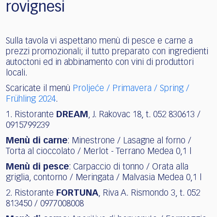
rovignesi
Sulla tavola vi aspettano menù di pesce e carne a
prezzi promozionali; il tutto preparato con ingredienti
autoctoni ed in abbinamento con vini di produttori
locali.
Scaricate il menù
Proljeće / Primavera / Spring /
Frühling 2024
.
1. Ristorante
DREAM
, J. Rakovac 18, t. 052 830613 /
0915799239
Menù di carne
: Minestrone / Lasagne al forno /
Torta al cioccolato / Merlot - Terrano Medea 0,1 l
Menù di pesce
: Carpaccio di tonno / Orata alla
griglia, contorno / Meringata / Malvasia Medea 0,1 l
2. Ristorante
FORTUNA
, Riva A. Rismondo 3, t. 052
813450 / 0977008008