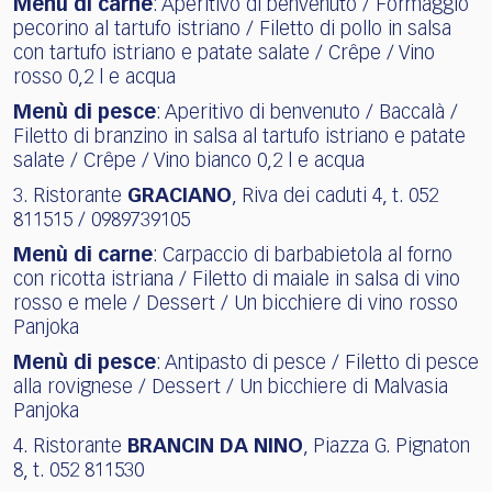
Menù di carne
: Aperitivo di benvenuto / Formaggio
pecorino al tartufo istriano / Filetto di pollo in salsa
con tartufo istriano e patate salate / Crêpe / Vino
rosso 0,2 l e acqua
Menù di pesce
: Aperitivo di benvenuto / Baccalà /
Filetto di branzino in salsa al tartufo istriano e patate
salate / Crêpe / Vino bianco 0,2 l e acqua
3. Ristorante
GRACIANO
, Riva dei caduti 4, t. 052
811515 / 0989739105
Menù di carne
: Carpaccio di barbabietola al forno
con ricotta istriana / Filetto di maiale in salsa di vino
rosso e mele / Dessert / Un bicchiere di vino rosso
Panjoka
Menù di pesce
: Antipasto di pesce / Filetto di pesce
alla rovignese / Dessert / Un bicchiere di Malvasia
Panjoka
4. Ristorante
BRANCIN DA NINO
, Piazza G. Pignaton
8, t. 052 811530