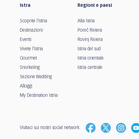
Istra
Regioni e paesi
Scoprite l'Istria
Alta Istria
Destinazioni
Poreč Riviera
Eventi
Rovinj Riviera
Vivete l'Istria
Istria del sud
Gourmet
Istria orientale
Snorkeling
Istria centrale
Sezione Wedding
Alloggi
My Destination Istria
Visitaci sui nostri social network: