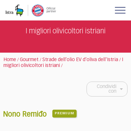
Please
note:
This
website
includes
I migliori olivicoltori istriani
an
accessibility
system.
Home
Gourmet
Strade dell’olio EV d’oliva dell'Istria
I
/
/
/
migliori olivicoltori istriani
/
Condividi
con
Nono Remiđo
PREMIUM