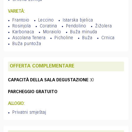
VARIETÀ:
Frantoio
Leccino
Istarska bjelica
Rosinjola
Coratina
Pendolino
Žižolera
Karbonaca
Moraiolo
Buža minuda
Ascolana Tenera
Picholine
Buža
Crnica
Buža puntoža
OFFERTA COMPLEMENTARE
CAPACITÀ DELLA SALA DEGUSTAZIONE
30
PARCHEGGIO GRATUITO
ALLOGIO:
Privatni smještaj