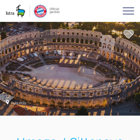
Please
note:
This
website
includes
an
accessibility
system.
Pula-Pola