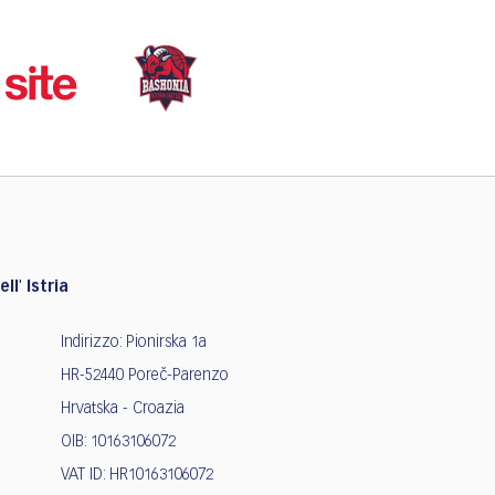
ll' Istria
Indirizzo: Pionirska 1a
HR-52440 Poreč-Parenzo
Hrvatska - Croazia
OIB: 10163106072
VAT ID: HR10163106072