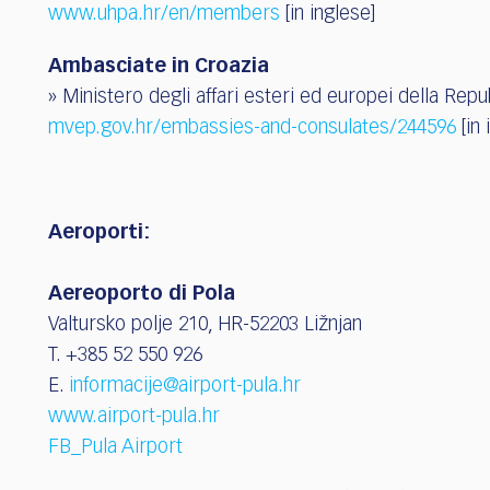
www.uhpa.hr/en/members
[in inglese]
Ambasciate in Croazia
» Ministero degli affari esteri ed europei della Repu
mvep.gov.hr/embassies-and-consulates/244596
[in 
Aeroporti:
Aereoporto di Pola
Valtursko polje 210, HR-52203 Ližnjan
T. +385 52 550 926
E.
informacije@airport-pula.hr
www.airport-pula.hr
FB_Pula Airport