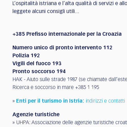
who
L’ospitalità istriana e l’alta qualità di servizi e
are
leggete alcuni consigli utili...
using
a
screen
reader;
+385 Prefisso internazionale per la Croazia
Press
Control-
Numero unico di pronto intervento 112
F10
Polizia 192
to
Vigili del fuoco 193
open
Pronto soccorso 194
an
accessibility
HAK - Aiuto sulle strade 1987 (se chiamate dall’este
menu.
Ricerca e soccorso in mare +385 1 195
»
Enti per il turismo in Istria:
indirizzi e contatti
Agenzie turistiche
» UHPA: Associazione delle agenzie turistiche croa