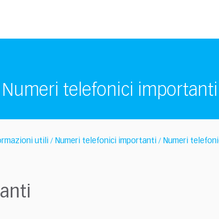
Numeri telefonici importanti
ormazioni utili
Numeri telefonici importanti
Numeri telefoni
/
/
anti