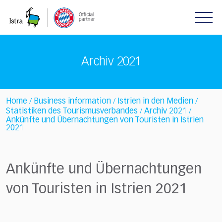
Please
note:
This
website
includes
Archiv 2021
an
accessibility
system.
Home
Business information
Istrien in den Medien
/
/
/
Statistiken des Tourismusverbandes
Archiv 2021
/
/
Ankünfte und Übernachtungen von Touristen in Istrien
2021
Ankünfte und Übernachtungen
von Touristen in Istrien 2021