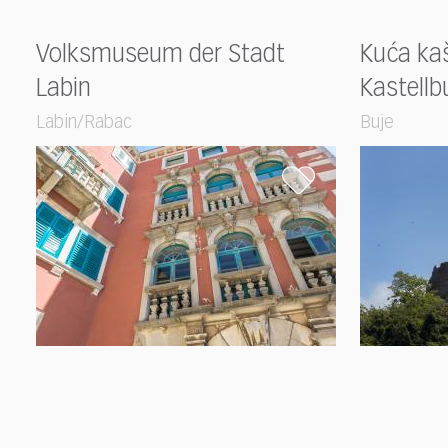
Volksmuseum der Stadt
Kuća kaš
Labin
Kastellb
Labin/Rabac
Buje