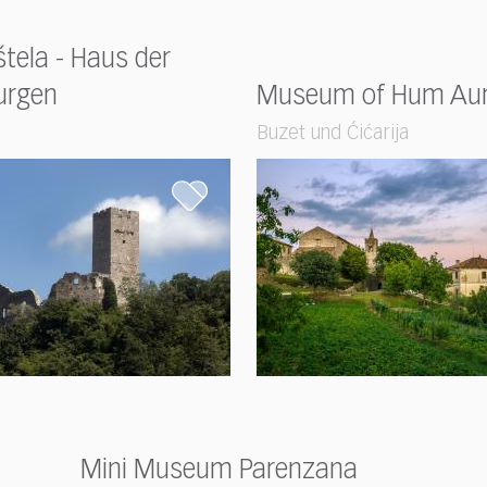
tela - Haus der
urgen
Museum of Hum Au
Buzet und Ćićarija
Mini Museum Parenzana