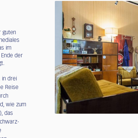
 guten
mediales
as im
 Ende der
t.
in drei
ne Reise
urch
rd, wie zum
), das
Schwarz-
e