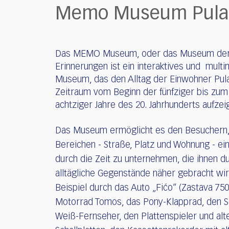
who
Memo Museum Pula
are
using
a
screen
Das MEMO Museum, oder das Museum der
reader;
Erinnerungen ist ein interaktives und multi
Press
Museum, das den Alltag der Einwohner Pul
Control-
Zeitraum vom Beginn der fünfziger bis zum
F10
achtziger Jahre des 20. Jahrhunderts aufzeig
to
open
an
Das Museum ermöglicht es den Besuchern, 
accessibility
Bereichen - Straße, Platz und Wohnung - ei
menu.
durch die Zeit zu unternehmen, die ihnen d
alltägliche Gegenstände näher gebracht wi
Beispiel durch das Auto „Fićo“ (Zastava 750
Motorrad Tomos, das Pony-Klapprad, den 
Weiß-Fernseher, den Plattenspieler und alt