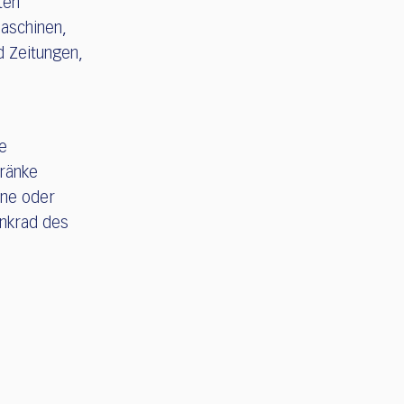
ten
maschinen,
d Zeitungen,
e
ränke
ine oder
enkrad des