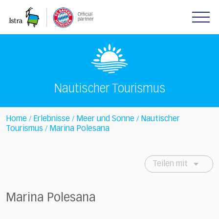
Please
note:
This
website
includes
an
accessibility
system.
Nautischer Tourismus
Home
Erlebnisse
Meer und Sonne
Nautischer
/
/
/
Tourismus
Marina Polesana
/
Teilen mit
Marina Polesana