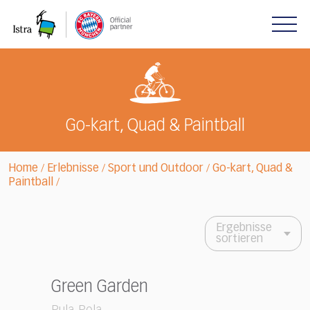
Please
note:
This
website
includes
an
accessibility
system.
Go-kart, Quad & Paintball
Home
Erlebnisse
Sport und Outdoor
Go-kart, Quad &
/
/
/
Paintball
/
Ergebnisse
sortieren
Green Garden