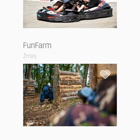
FunFarm
Žminj