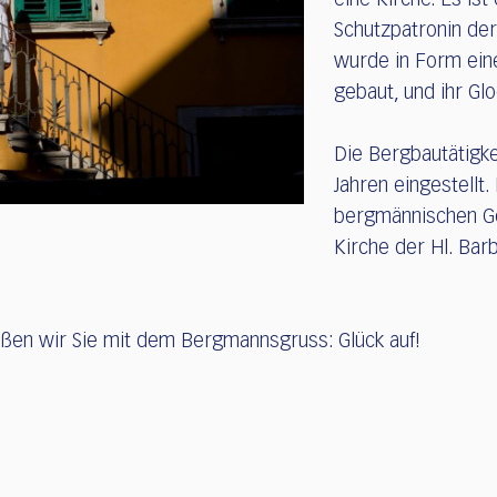
eine Kirche. Es ist
Schutzpatronin de
wurde in Form ei
gebaut, und ihr Gl
Die Bergbautätigk
Jahren eingestellt
bergmännischen Ge
Kirche der Hl. Barb
ßen wir Sie mit dem Bergmannsgruss: Glück auf!