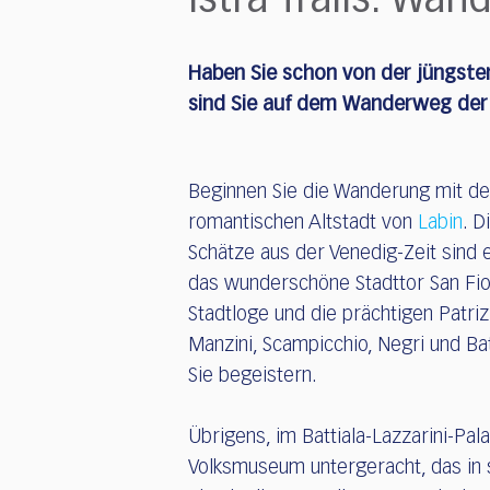
Istra Trails: Wa
who
are
using
Haben Sie schon von der jüngsten
a
screen
sind Sie auf dem Wanderweg der H
reader;
Press
Control-
Beginnen Sie die Wanderung mit de
F10
romantischen Altstadt von
Labin
. D
to
open
Schätze aus der Venedig-Zeit sind
an
das wunderschöne Stadttor San Fior
accessibility
Stadtloge und die prächtigen Patriz
menu.
Manzini, Scampicchio, Negri und Ba
Sie begeistern.
Übrigens, im Battiala-Lazzarini-Pala
Volksmuseum untergeracht, das in