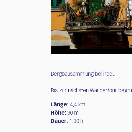
Bergbausammlung befindet.
Bis zur nächsten Wandertour begrü
Länge
:
4,4 km
Höhe
:
30 m
Dauer
:
1:30 h