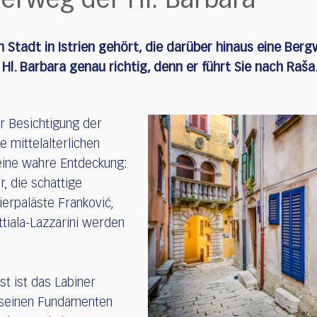
nderweg der Hl. Barbara
 Stadt in Istrien gehört, die darüber hinaus eine Ber
l. Barbara genau richtig, denn er führt Sie nach Raša
r Besichtigung der
ie mittelalterlichen
 eine wahre Entdeckung:
, die schattige
ierpaläste Franković,
ttiala-Lazzarini werden
st ist das Labiner
 seinen Fundamenten