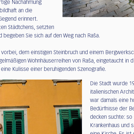
gartige Nachahmung
bildhaft an die
Gegend erinnert.
en Städtchens, setzten
nd begeben Sie sich auf den Weg nach Raša.
a“ vorbei, dem einstigen Steinbruch und einem Bergwerksc
gelmäßigen Wohnhäuserreihen von Raša, eingetaucht in di
e eine Kulisse einer beruhigenden Szenografie.
Die Stadt wurde 1
italienischen Archi
war damals eine h
Bedürfnisse der Be
decken suchte: so 
Krankenhaus und so