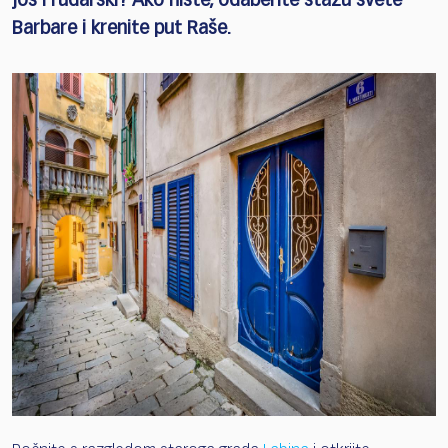
još i rudarski? Ako niste, odaberite stazu svete
Barbare i krenite put Raše.