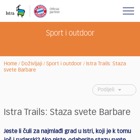
Please
note:
This
website
includes
Sport i outdoor
an
accessibility
system.
Home
Doživljaji
Sport i outdoor
Istra Trails: Staza
/
/
/
svete Barbare
Podijeli
Istra Trails: Staza svete Barbare
Jeste li čuli za najmlađi grad u Istri, koji je k tomu