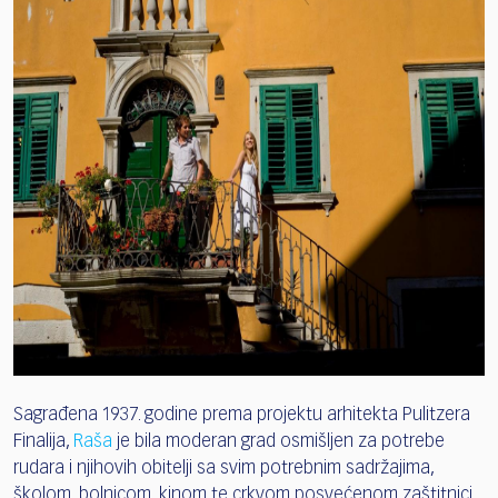
Sagrađena 1937. godine prema projektu arhitekta Pulitzera
Finalija,
Raša
je bila moderan grad osmišljen za potrebe
rudara i njihovih obitelji sa svim potrebnim sadržajima,
školom, bolnicom, kinom te crkvom posvećenom zaštitnici