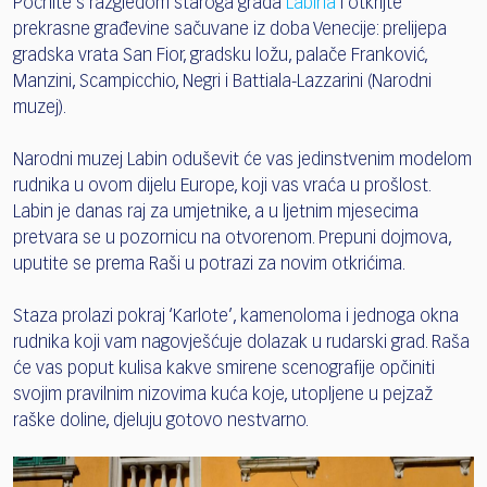
Počnite s razgledom staroga grada
Labina
i otkrijte
prekrasne građevine sačuvane iz doba Venecije: prelijepa
gradska vrata San Fior, gradsku ložu, palače Franković,
Manzini, Scampicchio, Negri i Battiala-Lazzarini (Narodni
muzej).
Narodni muzej Labin oduševit će vas jedinstvenim modelom
rudnika u ovom dijelu Europe, koji vas vraća u prošlost.
Labin je danas raj za umjetnike, a u ljetnim mjesecima
pretvara se u pozornicu na otvorenom. Prepuni dojmova,
uputite se prema Raši u potrazi za novim otkrićima.
Staza prolazi pokraj ‘Karlote’, kamenoloma i jednoga okna
rudnika koji vam nagovješćuje dolazak u rudarski grad. Raša
će vas poput kulisa kakve smirene scenografije opčiniti
svojim pravilnim nizovima kuća koje, utopljene u pejzaž
raške doline, djeluju gotovo nestvarno.