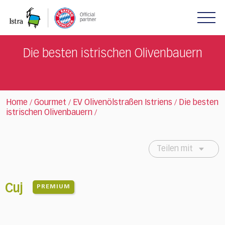
Please
note:
This
website
includes
Die besten istrischen Olivenbauern
an
accessibility
system.
Home
Gourmet
EV Olivenölstraßen Istriens
Die besten
/
/
/
istrischen Olivenbauern
/
Teilen mit
Cuj
PREMIUM