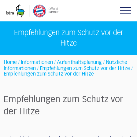
Please
note:
This
website
includes
Empfehlungen zum Schutz vor der
an
Hitze
accessibility
system.
Home
Informationen
Aufenthaltsplanung
Nützliche
/
/
/
Informationen
Empfehlungen zum Schutz vor der Hitze
/
/
Empfehlungen zum Schutz vor der Hitze
Empfehlungen zum Schutz vor
der Hitze