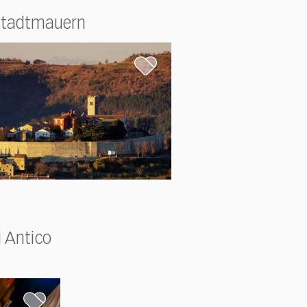
Stadtmauern
i Antico