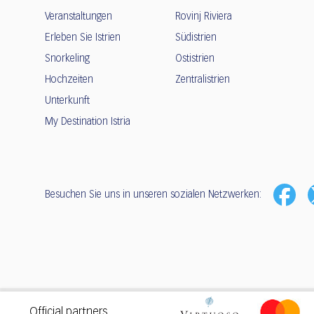
Veranstaltungen
Rovinj Riviera
Erleben Sie Istrien
Südistrien
Snorkeling
Ostistrien
Hochzeiten
Zentralistrien
Unterkunft
My Destination Istria
Besuchen Sie uns in unseren sozialen Netzwerken:
Privacy
•
Terms of use
Official partners