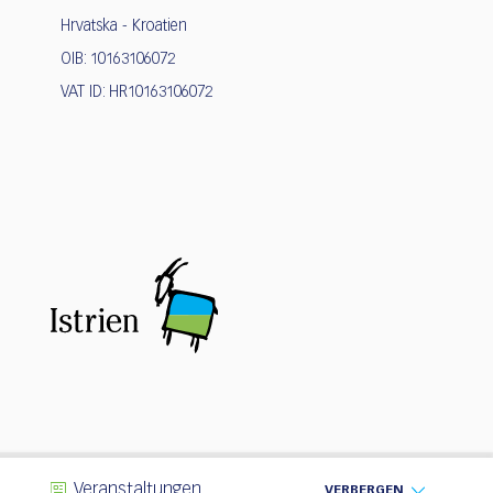
Hrvatska - Kroatien
OIB: 10163106072
VAT ID: HR10163106072
n
Veranstaltungen
VERBERGEN