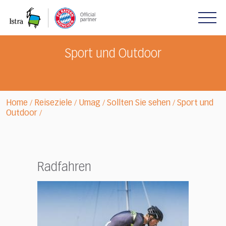
Please
note:
This
website
includes
Sport und Outdoor
an
accessibility
system.
Home
Reiseziele
Umag
Sollten Sie sehen
Sport und
/
/
/
/
Outdoor
/
Radfahren