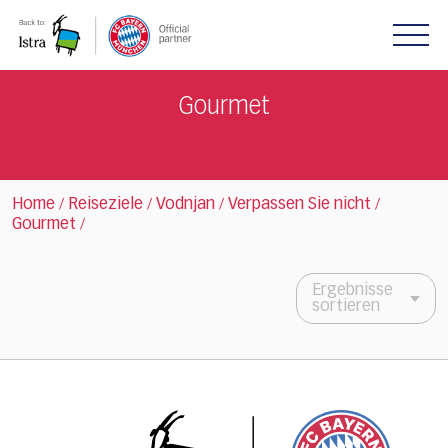
Please
note:
This
website
includes
Gourmet
an
accessibility
system.
Home
Reiseziele
Vodnjan
Verpassen Sie nicht
/
/
/
/
Gourmet
/
Ergebnisse
sortieren