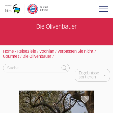
Please
note:
This
website
includes
Die Olivenbauer
an
accessibility
system.
Home
Reiseziele
Vodnjan
Verpassen Sie nicht
/
/
/
/
Gourmet
Die Olivenbauer
/
/
Suche:
Ergebnisse
sortieren