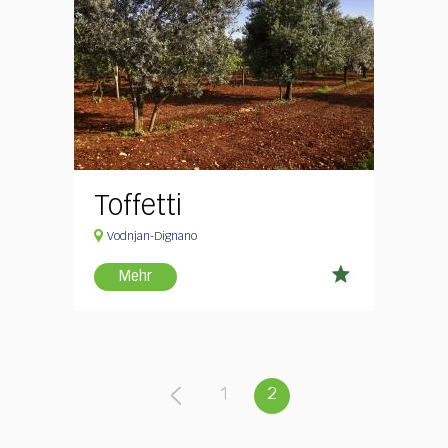
Toffetti
Vodnjan-Dignano
Mehr
1
2