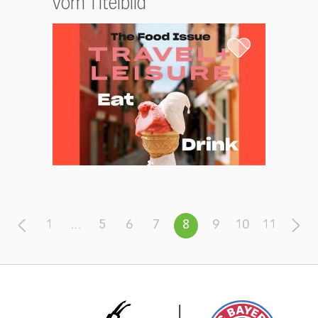
vom Titelbild
1
...
5
6
7
8
9
10
11