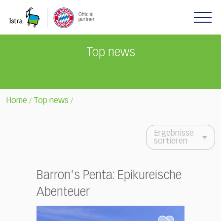
Please
note:
This
website
includes
Top news
an
accessibility
system.
Home
Top news
/
/
Ergebnisse
sortieren
Barron's Penta: Epikureische
Abenteuer