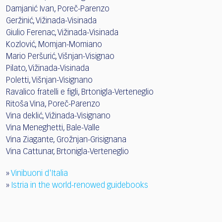
Damjanić Ivan, Poreč-Parenzo
Geržinić, Vižinada-Visinada
Giulio Ferenac, Vižinada-Visinada
Kozlović, Momjan-Momiano
Mario Peršurić, Višnjan-Visignao
Pilato, Vižinada-Visinada
Poletti, Višnjan-Visignano
Ravalico fratelli e figli, Brtonigla-Verteneglio
Ritoša Vina, Poreč-Parenzo
Vina deklić, Vižinada-Visignano
Vina Meneghetti, Bale-Valle
Vina Ziagante, Grožnjan-Grisignana
Vina Cattunar, Brtonigla-Verteneglio
»
Vinibuoni d'Italia
»
Istria in the world-renowed guidebooks