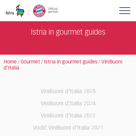
Please
note:
This
website
includes
Istria in gourmet guides
an
accessibility
system.
Home
Gourmet
Istria in gourmet guides
ViniBuoni
/
/
/
d'Italia
ViniBuoni d'Italia 2025
ViniBuoni d'Italia 2024
ViniBuoni d'Italia 2022
Vodič ViniBuoni d'Italia 2021