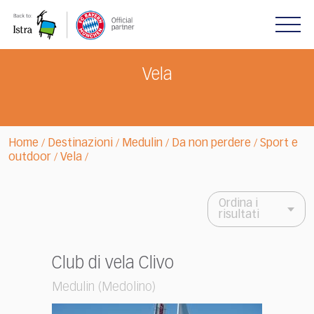
Please
note:
This
website
includes
Vela
an
accessibility
system.
Home
Destinazioni
Medulin
Da non perdere
Sport e
/
/
/
/
outdoor
Vela
/
/
Ordina i
risultati
Club di vela Clivo
Medulin (Medolino)