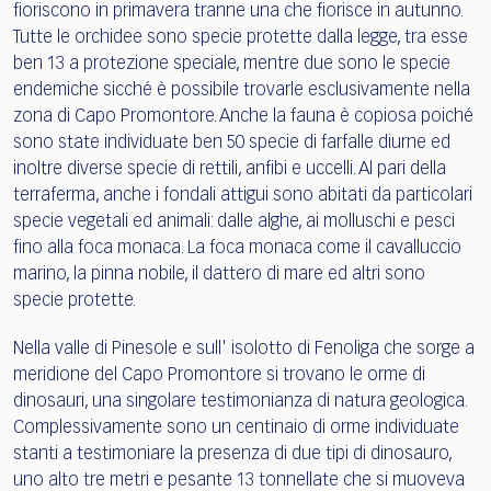
fioriscono in primavera tranne una che fiorisce in autunno.
Tutte le orchidee sono specie protette dalla legge, tra esse
ben 13 a protezione speciale, mentre due sono le specie
endemiche sicché è possibile trovarle esclusivamente nella
zona di Capo Promontore. Anche la fauna è copiosa poiché
sono state individuate ben 50 specie di farfalle diurne ed
inoltre diverse specie di rettili, anfibi e uccelli. Al pari della
terraferma, anche i fondali attigui sono abitati da particolari
specie vegetali ed animali: dalle alghe, ai molluschi e pesci
fino alla foca monaca. La foca monaca come il cavalluccio
marino, la pinna nobile, il dattero di mare ed altri sono
specie protette.
Nella valle di Pinesole e sull' isolotto di Fenoliga che sorge a
meridione del Capo Promontore si trovano le orme di
dinosauri, una singolare testimonianza di natura geologica.
Complessivamente sono un centinaio di orme individuate
stanti a testimoniare la presenza di due tipi di dinosauro,
uno alto tre metri e pesante 13 tonnellate che si muoveva