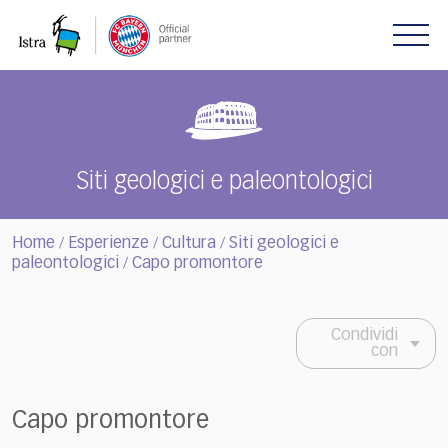
Please
note:
This
website
includes
an
accessibility
system.
Siti geologici e paleontologici
Home
Esperienze
Cultura
Siti geologici e
/
/
/
paleontologici
Capo promontore
/
Condividi
con
Capo promontore