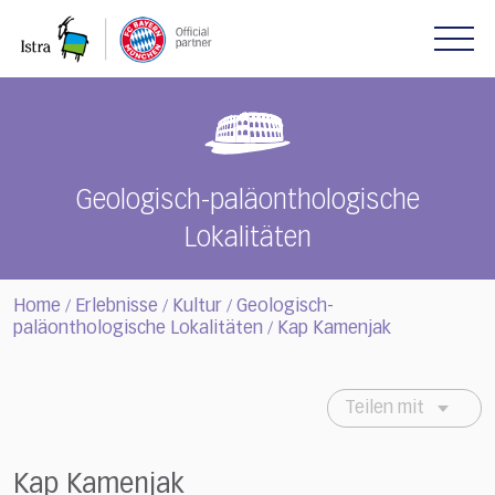
Please
note:
This
website
includes
an
accessibility
system.
Geologisch-paläonthologische
Lokalitäten
Home
Erlebnisse
Kultur
Geologisch-
/
/
/
paläonthologische Lokalitäten
Kap Kamenjak
/
Teilen mit
Kap Kamenjak