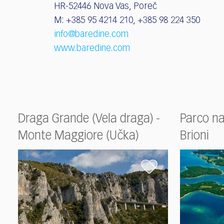
HR-52446 Nova Vas, Poreč
M: +385 95 4214 210, +385 98 224 350
info@baredine.com
www.baredine.com
Draga Grande (Vela draga) -
Parco na
Monte Maggiore (Učka)
Brioni