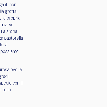
iganti non
la grotta.
lla propria
omparve,
 La storia
ta pastorella
ella
e possiamo
urosa ove la
gradi
specie con il
nto in