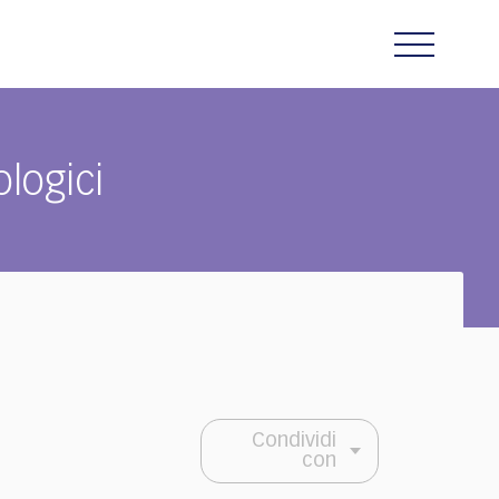
ologici
Condividi
con