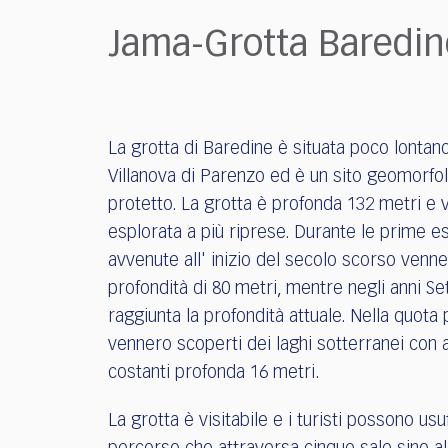
who
are
Jama-Grotta Baredin
using
a
screen
reader;
Press
La grotta di Baredine è situata poco lontan
Control-
Villanova di Parenzo ed è un sito geomorfo
F10
protetto. La grotta è profonda 132 metri e
to
open
esplorata a più riprese. Durante le prime e
an
avvenute all' inizio del secolo scorso venne
accessibility
profondità di 80 metri, mentre negli anni S
menu.
raggiunta la profondità attuale. Nella quota
vennero scoperti dei laghi sotterranei con
costanti profonda 16 metri.
La grotta è visitabile e i turisti possono usu