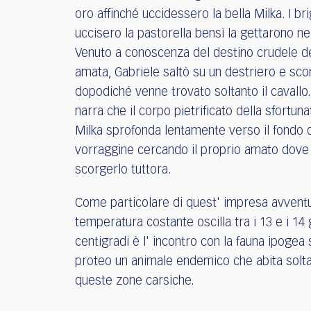
oro affinché uccidessero la bella Milka. I br
uccisero la pastorella bensì la gettarono nel
Venuto a conoscenza del destino crudele de
amata, Gabriele saltò su un destriero e sc
dopodiché venne trovato soltanto il cavallo.
narra che il corpo pietrificato della sfortuna
Milka sprofonda lentamente verso il fondo d
vorraggine cercando il proprio amato dov
scorgerlo tuttora.
Come particolare di quest' impresa avvent
temperatura costante oscilla tra i 13 e i 14 
centigradi è l' incontro con la fauna ipogea 
proteo un animale endemico che abita solta
queste zone carsiche.