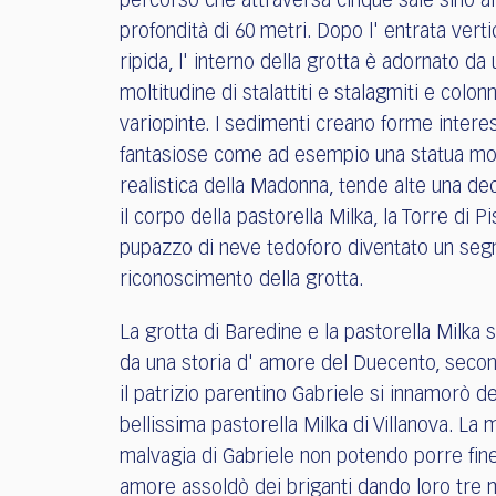
percorso che attraversa cinque sale sino al
profondità di 60 metri. Dopo l' entrata vert
ripida, l' interno della grotta è adornato da
moltitudine di stalattiti e stalagmiti e colon
variopinte. I sedimenti creano forme intere
fantasiose come ad esempio una statua mo
realistica della Madonna, tende alte una dec
il corpo della pastorella Milka, la Torre di Pis
pupazzo di neve tedoforo diventato un seg
riconoscimento della grotta.
La grotta di Baredine e la pastorella Milka 
da una storia d' amore del Duecento, secon
il patrizio parentino Gabriele si innamorò de
bellissima pastorella Milka di Villanova. La
malvagia di Gabriele non potendo porre fine
amore assoldò dei briganti dando loro tre 