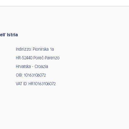
ll' Istria
Indirizzo: Pionirska 1a
HR-52440 Poreč-Parenzo
Hrvatska - Croazia
OIB: 10163106072
VAT ID: HR10163106072