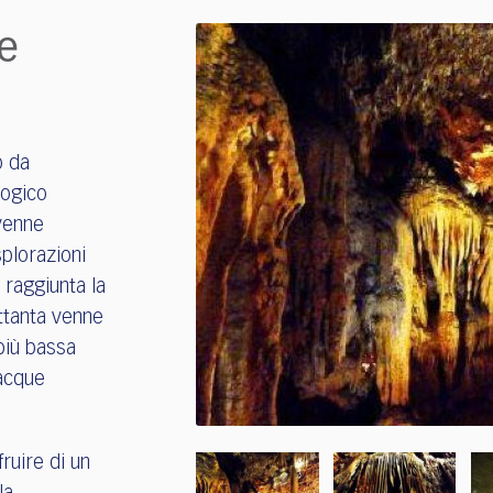
e
o da
logico
 venne
splorazioni
 raggiunta la
ettanta venne
 più bassa
 acque
fruire di un