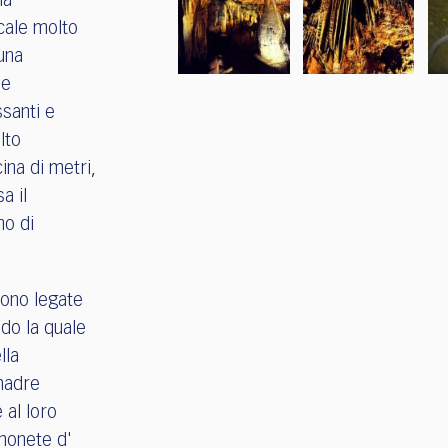
la
icale molto
 una
ne
ssanti e
lto
ina di metri,
a il
no di
sono legate
do la quale
lla
 madre
 al loro
monete d'