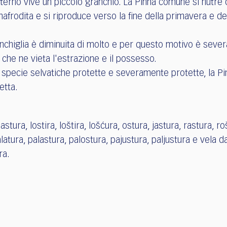
terno vive un piccolo granchio. La Pinna comune si nutre d
frodita e si riproduce verso la fine della primavera e del
nchiglia è diminuita di molto e per questo motivo è sev
 che ne vieta l'estrazione e il possesso.
 specie selvatiche protette e severamente protette, la P
etta.
astura, lostira, loštira, lošćura, ostura, jastura, rastura, r
alatura, palastura, palostura, pajustura, paljustura e vela da
ra.