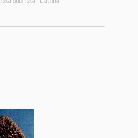
riska dubinska - L'atrina