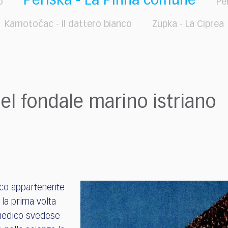
Periska - La Pinna comune
o
Pe
Kamotočac - Il dattero bianco
Zupka - La Ciprea
del fondale marino istriano
sco appartenente
 la prima volta
 medico svedese