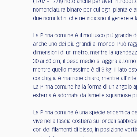
(1707 - 1778) noto anche per aver introdotto
nomenclatura binare per cui ogni pianta e 
due nomi latini che ne indicano il genere e l
La Pinna comune è il mollusco più grande de
anche uno dei più grandi al mondo. Può rag
dimensioni di un metro, mentre la grandezz
30 ai 60 cm; il peso medio si aggira attorno 
mentre quello massimo è di 3 kg. Il lato est
conchiglia è marrone chiaro, mentre all'in
La Pinna comune ha la forma di un angolo ap
esterna è adornata da lamelle squamose più 
La Pinna comune è una specie endemica del M
vive nella fascia costiera su fondali sabbio
con dei filamenti di bisso, in posizione vert