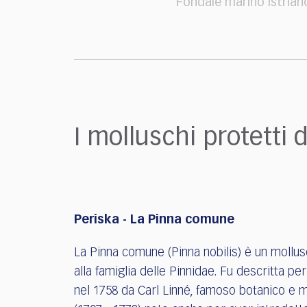
who
Fondale marino istrian
are
using
a
screen
reader;
Press
Control-
F10
I molluschi protetti 
to
open
an
accessibility
menu.
Periska - La Pinna comune
La Pinna comune (Pinna nobilis) è un mollu
alla famiglia delle Pinnidae. Fu descritta per
nel 1758 da Carl Linné, famoso botanico e