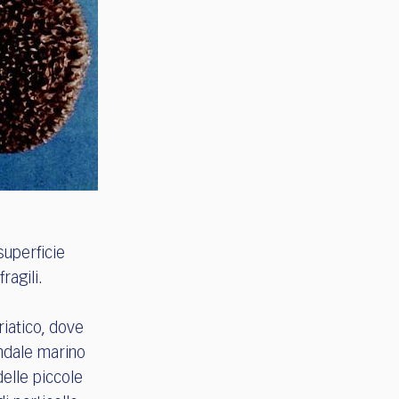
superficie
ragili.
riatico, dove
ondale marino
delle piccole