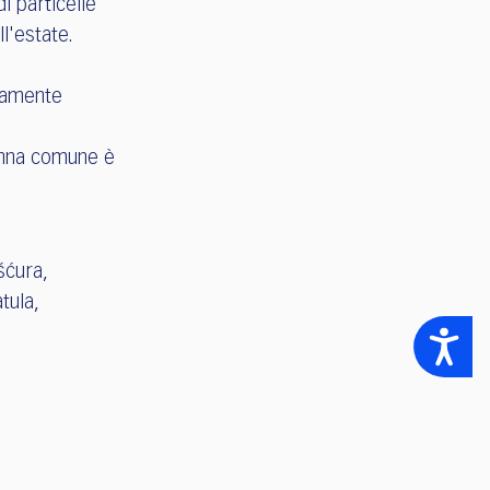
i particelle
l'estate.
eramente
inna comune è
ošćura,
tula,
Accessibility