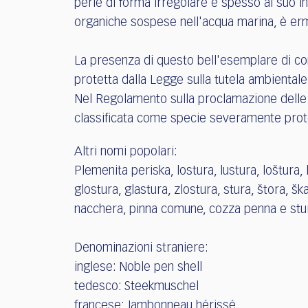
perle di forma irregolare e spesso al suo in
organiche sospese nell'acqua marina, è erma
La presenza di questo bell'esemplare di co
protetta dalla Legge sulla tutela ambientale
Nel Regolamento sulla proclamazione delle
classificata come specie severamente prot
Altri nomi popolari:
Plemenita periska, lostura, lustura, loštura, l
glostura, glastura, zlostura, stura, štora, šk
nacchera, pinna comune, cozza penna e stu
Denominazioni straniere:
inglese: Noble pen shell
tedesco: Steekmuschel
francese: Jambonneau hérissé