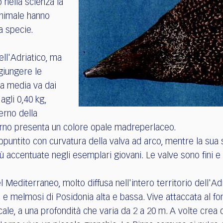
 nella scienza la
animale hanno
a specie.
ll'Adriatico, ma
giungere le
a media va dai
agli 0,40 kg,
erno della
terno presenta un colore opale madreperlaceo.
puntito con curvatura della valva ad arco, mentre la sua 
accentuate negli esemplari giovani. Le valve sono fini e f
editerraneo, molto diffusa nell'intero territorio dell'Ad
si e melmosi di Posidonia alta e bassa. Vive attaccata al f
icale, a una profondità che varia da 2 a 20 m. A volte crea 