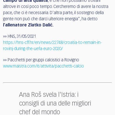
campo di alta qualità
, e che non possiamo trovarli
altrove in così poco tempo. Cercheremo di avere la nostra
pace, che ci è necessaria. D'altra parte, il sostegno della
gente non può che darci ulteriore energia", ha detto
l'allenatore Zlatko Dalić.
»» HNS, 31/05/2021
https://hns-cff.hr/en/news/22748/croatia-to-remain-in-
rovinj-during-the-uefa-euro-2020/
»» Pacchetti per gruppi calcistici a Rovigno
www.maistra.com/it/attivita/pacchetti-calcio
Ana Roš svela l'Istria: i
consigli di una delle migliori
chef del mondo