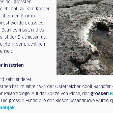
es der grössten
elebt hat, zu. Sein Körper
gt über den Bäumen
wusst werden, dass es
Baumes frisst, und es
as ist der Brachiosaurus,
lgte in der prächtigen
enheit.
 in Istrien
nd zehn anderer
strien hat im Jahre 1934 der Österreicher Adolf Bachofen
er Paläontologe. Auf der Spitze von Ploče, der
grossen
B
 Die grösste Fundstelle der Riesenfussabdrucke wurde s
menjak
.