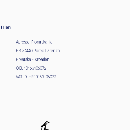
trien
Adresse: Pionirska 1a
HR-52440 Poreč-Parenzo
Hrvatska - Kroatien
OIB: 10163106072
VAT ID: HR10163106072