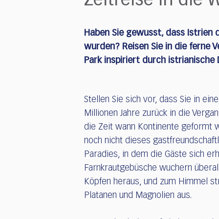
Zeitreise in die 
who
are
using
Haben Sie gewusst, dass Istrien 
a
screen
wurden? Reisen Sie in die ferne 
reader;
Park inspiriert durch istrianische 
Press
Control-
F10
Stellen Sie sich vor, dass Sie in e
to
open
Millionen Jahre zurück in die Verga
an
die Zeit wann Kontinente geformt w
accessibility
noch nicht dieses gastfreundschaft
menu.
Paradies, in dem die Gäste sich er
Farnkrautgebüsche wuchern überall
Köpfen heraus, und zum Himmel str
Platanen und Magnolien aus.