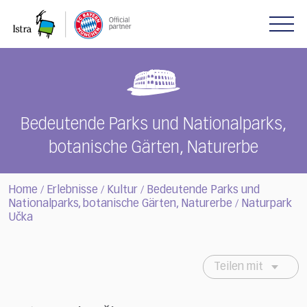
Please
note:
This
website
includes
an
accessibility
system.
Bedeutende Parks und Nationalparks,
botanische Gärten, Naturerbe
Home
Erlebnisse
Kultur
Bedeutende Parks und
/
/
/
Nationalparks, botanische Gärten, Naturerbe
Naturpark
/
Učka
Teilen mit