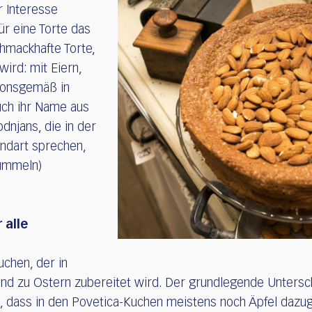
r Interesse
ür eine Torte das
chmackhafte Torte,
wird: mit Eiern,
tionsgemäß in
uch ihr Name aus
dnjans, die in der
undart sprechen,
ummeln)
 alle
uchen, der in
n und zu Ostern zubereitet wird. Der grundlegende Unter
in, dass in den Povetica-Kuchen meistens noch Äpfel daz