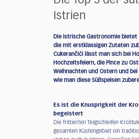
Die Top 5 der sü
who
are
Istrien
using
a
screen
reader;
Die istrische Gastronomie bietet 
Press
die mit erstklassigen Zutaten zub
Control-
Cukerančići lässt man sich bei 
F10
Hochzeitsfeiern, die Pince zu Os
to
open
Weihnachten und Ostern und bei a
an
wie man diese Süßspeisen zuberei
accessibility
menu.
Es ist die Knusprigkeit der Kro
begeistert
Die frittierten Teigschleifen Kroštul
gesamten Küstengebiet ein traditio