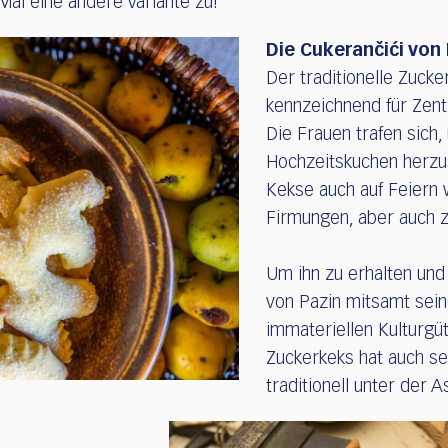
Mal eine andere Variante zu!
Die Cukerančići von
Der traditionelle Zuck
kennzeichnend für Zent
Die Frauen trafen sich,
Hochzeitskuchen herzus
Kekse auch auf Feiern
Firmungen, aber auch 
Um ihn zu erhalten und
von Pazin mitsamt seine
immateriellen Kulturg
Zuckerkeks hat auch se
traditionell unter der