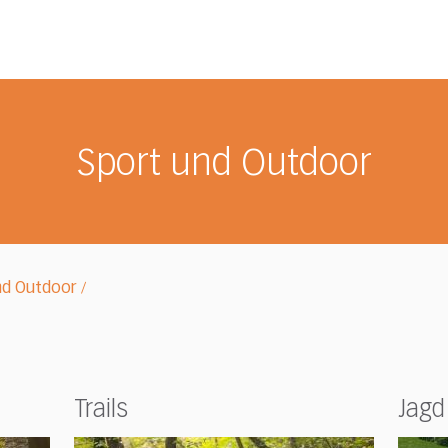
Sport und Outdoor
nd Outdoor
/
Trails
Jagd