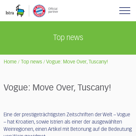
Please
note:
This
website
includes
Top news
an
accessibility
system.
Home
Top news
Vogue: Move Over, Tuscany!
/
/
Vogue: Move Over, Tuscany!
Eine der prestigeträchtigsten Zeitschriften der Welt – Vogue
– hat Kroatien, sowie Istrien als einer der ausgewählten
Weinregionen, einen Artikel mit Betonung auf die Bedeutung