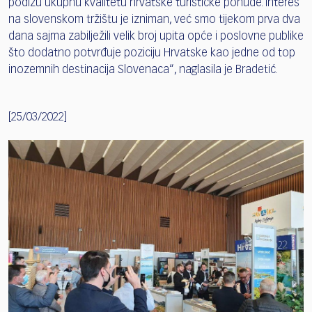
podižu ukupnu kvalitetu hrvatske turističke ponude. Interes
na slovenskom tržištu je izniman, već smo tijekom prva dva
dana sajma zabilježili velik broj upita opće i poslovne publike
što dodatno potvrđuje poziciju Hrvatske kao jedne od top
inozemnih destinacija Slovenaca“, naglasila je Bradetić.
[25/03/2022]