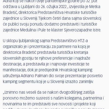
Adria koji se nakon dvije pandemijske godine po 32. put
održava u Ljubljani do 26. ožujka 2022., izvijestila je Metka
Bradetić, direktorica Predstavništva Hrvatske turističke
zajednice u Sloveniji. Tijekom četiri dana sajma slovenskoj
će publici svoju ponudu dodatno predstaviti i turističke
zajednice Medulina i Pule te klaster Sjeverozapadne Istre.
U sklopu ljubljanskog sajma Predstavništvo HTZ-a
organiziralo je i prezentaciju za partnere na kojoj je
direktorica Bradetić predstavila turistička kretanja
slovenskih gostiju te njihove preferencije i najdraže
destinacije, a predstavila je i najnovije investicije te
manifestacije, dok je predsjednik Hrvatskog kamping
udruženja Adriano Palman dio svoje prezentacije posvetio
kamping segmentu koji je u Sloveniji izrazito zanimljiv.
„Iznimno nas veseli da se nakon dvogodišnjeg zatišja
ponovno možemo susresti s našim kolegama, partnerima i
novinarima te im predstaviti sve novosti i projekte koji