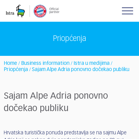
Please
note:
This
website
includes
Priopćenja
an
accessibility
system.
Home
Business information
Istra u medijima
/
/
/
Priopćenja
Sajam Alpe Adria ponovno dočekao publiku
/
Sajam Alpe Adria ponovno
dočekao publiku
Hrvatska turistička ponuda predstavlja se na sajmu Alpe